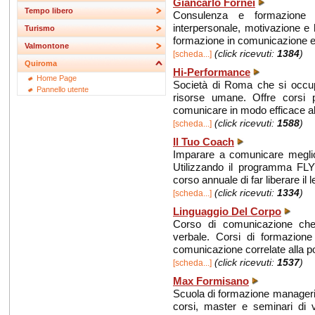
Giancarlo Fornei
Tempo libero
Consulenza e formazione 
interpersonale, motivazione e 
Turismo
formazione in comunicazione e
Valmontone
(click ricevuti:
1384
)
[scheda...]
Quiroma
Hi-Performance
Home Page
Società di Roma che si occup
Pannello utente
risorse umane. Offre corsi pr
comunicare in modo efficace all
(click ricevuti:
1588
)
[scheda...]
Il Tuo Coach
Imparare a comunicare meglio
Utilizzando il programma FLY
corso annuale di far liberare il l
(click ricevuti:
1334
)
[scheda...]
Linguaggio Del Corpo
Corso di comunicazione che 
verbale. Corsi di formazione
comunicazione correlate alla po
(click ricevuti:
1537
)
[scheda...]
Max Formisano
Scuola di formazione manager
corsi, master e seminari di v