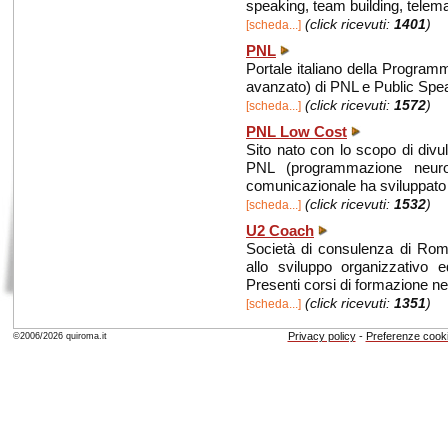
speaking, team building, telema
(click ricevuti:
1401
)
[scheda...]
PNL
Portale italiano della Program
avanzato) di PNL e Public Spe
(click ricevuti:
1572
)
[scheda...]
PNL Low Cost
Sito nato con lo scopo di divu
PNL (programmazione neuro 
comunicazionale ha sviluppato t
(click ricevuti:
1532
)
[scheda...]
U2 Coach
Società di consulenza di Roma 
allo sviluppo organizzativo ed
Presenti corsi di formazione n
(click ricevuti:
1351
)
[scheda...]
Privacy policy
-
Preferenze cook
©2006/2026 quiroma.it