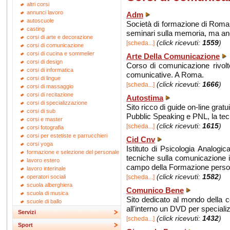
altri corsi
annunci lavoro
Adm
autoscuole
Società di formazione di Roma c
casting
seminari sulla memoria, ma an
corsi di arte e decorazione
(click ricevuti:
1559
)
[scheda...]
corsi di comunicazione
corsi di cucina e sommelier
Arte Della Comunicazione
corsi di design
Corso di comunicazione rivolto
corsi di informatica
comunicative. A Roma.
corsi di lingue
(click ricevuti:
1666
)
[scheda...]
corsi di massaggio
corsi di recitazione
Autostima
corsi di specializzazione
Sito ricco di guide on-line grat
corsi di sub
Pubblic Speaking e PNL, la tec
corsi e master
(click ricevuti:
1615
)
[scheda...]
corsi fotografia
corsi per estetiste e parrucchieri
Cid Cnv
corsi yoga
Istituto di Psicologia Analogi
formazione e selezione del personale
tecniche sulla comunicazione i
lavoro estero
campo della Formazione person
lavoro interinale
(click ricevuti:
1582
)
[scheda...]
operatori sociali
scuola alberghiera
Comunico Bene
scuola di musica
Sito dedicato al mondo della c
scuole di ballo
all'interno un DVD per special
Servizi
(click ricevuti:
1432
)
[scheda...]
Sport