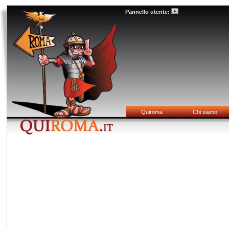
Pannello utente:
Quiroma
Chi siamo