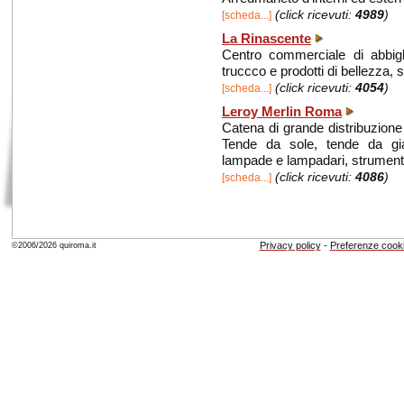
(click ricevuti:
4989
)
[scheda...]
La Rinascente
Centro commerciale di abbigl
truccco e prodotti di bellezza,
(click ricevuti:
4054
)
[scheda...]
Leroy Merlin Roma
Catena di grande distribuzione 
Tende da sole, tende da giardi
lampade e lampadari, strumenti
(click ricevuti:
4086
)
[scheda...]
Privacy policy
-
Preferenze cook
©2006/2026 quiroma.it