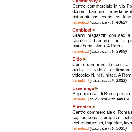
Commercity
Centro commerciale in via P
donna, bambino, arredamento,
ristoranti, pasticcerie, fast food
(click ricevuti:
4062
)
[scheda...]
Conbipel
Grandi magazzini con sedi a
ragazzo e bambino. Inoltre, gio
biancheria intima. A Roma.
(click ricevuti:
3909
)
[scheda...]
Eldo
Centro commerciale con filiali 
audio e video, elettrodomes
videogioxhi, hi-fi, hi-tec. A Rom
(click ricevuti:
3353
)
[scheda...]
Esselunga
Supermercati di Roma per acquis
(click ricevuti:
14816
)
[scheda...]
Euronics
Centro commerciale di Roma spec
cd, personal computer, noteb
elettrodomestici, frigoriferi, lavatr
(click ricevuti:
3835
)
[scheda...]