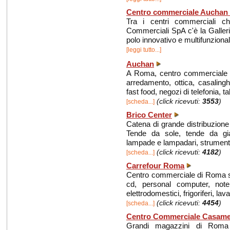
Centro commerciale Auchan 
Tra i centri commerciali ch
Commerciali SpA c'è la Galle
polo innovativo e multifunziona
[leggi tutto...]
Auchan
A Roma, centro commerciale 
arredamento, ottica, casalinghi
fast food, negozi di telefonia, t
(click ricevuti:
3553
)
[scheda...]
Brico Center
Catena di grande distribuzione 
Tende da sole, tende da giardi
lampade e lampadari, strumenti
(click ricevuti:
4182
)
[scheda...]
Carrefour Roma
Centro commerciale di Roma spec
cd, personal computer, noteb
elettrodomestici, frigoriferi, lavatr
(click ricevuti:
4454
)
[scheda...]
Centro Commerciale Casame
Grandi magazzini di Roma c