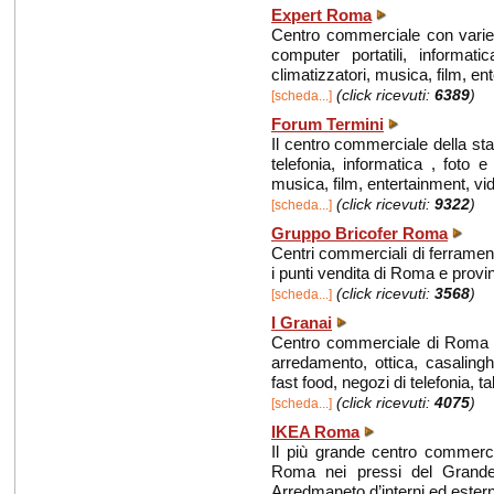
Expert Roma
Centro commerciale con varie 
computer portatili, informati
climatizzatori, musica, film, ente
(click ricevuti:
6389
)
[scheda...]
Forum Termini
Il centro commerciale della sta
telefonia, informatica , foto e
musica, film, entertainment, vide
(click ricevuti:
9322
)
[scheda...]
Gruppo Bricofer Roma
Centri commerciali di ferramenta
i punti vendita di Roma e provin
(click ricevuti:
3568
)
[scheda...]
I Granai
Centro commerciale di Roma 
arredamento, ottica, casalinghi
fast food, negozi di telefonia, t
(click ricevuti:
4075
)
[scheda...]
IKEA Roma
Il più grande centro commerc
Roma nei pressi del Grande
Arredmaneto d’interni ed esterni, 