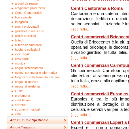
articoli da regalo
Centri Castorama a Roma
artigianato produzione
Castorama è una catena interna
Centri Commerciali
fiori e piante
decorazioni, l'edilizia e quind
fotografia
settori segnalati. L'azienda è fr
giochi e giocattoli
[leggi tutto...]
gioiellerie e oreficerie
gioielli e orologi
Centri commerciali Bricocen
hi tech
Quella di Bricocenter è la più 
hi tech ecommerce
opera nel bricolage, le decorazi
hobby e collezioni
il vostro giardino. In tutta Italia..
idee regalo
[leggi tutto...]
lavanderie
musica
Centri commerciali Carrefou
negozi arredamento
Gli ipermercati Carrefour op
negozi computer e informatica
alimentare, attraendo presso i p
Negozi di abbigliamento a Roma
tutta Italia, grazie alla capillar
negozi di musica
[leggi tutto...]
negozi di telefonia
Outlet
Centri commerciali Euronic
profumerie
Euronics è tra le più impo
saldi Roma
distribuzione al dettaglio di e
sartorie
cellulari, e servizi vari per la 
strumenti musicali
vino
[leggi tutto...]
Arte Cultura e Spettacolo
Centri commerciali Expert a
Expert è il primo consorzio
Auto e Trasporti