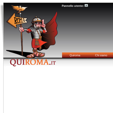
Pannello utente:
Quiroma
Chi siamo