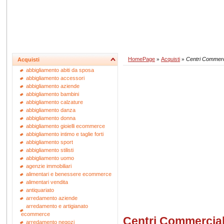
HomePage
Acquisti
Centri Commerc
Acquisti
»
»
abbigliamento abiti da sposa
abbigliamento accessori
abbigliamento aziende
abbigliamento bambini
abbigliamento calzature
abbigliamento danza
abbigliamento donna
abbigliamento gioielli ecommerce
abbigliamento intimo e taglie forti
abbigliamento sport
abbigliamento stilisti
abbigliamento uomo
agenzie immobiliari
alimentari e benessere ecommerce
alimentari vendita
antiquariato
arredamento aziende
arredamento e artigianato
ecommerce
Centri Commercial
arredamento negozi