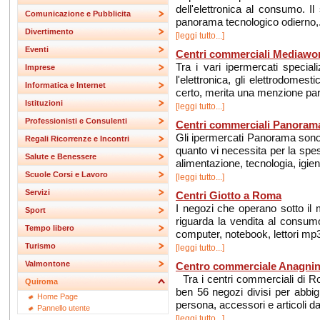
dell'elettronica al consumo. Il
Comunicazione e Pubblicita
panorama tecnologico odierno,.
Divertimento
[leggi tutto...]
Eventi
Centri commerciali Mediawo
Tra i vari ipermercati speciali
Imprese
l'elettronica, gli elettrodomes
Informatica e Internet
certo, merita una menzione parti
Istituzioni
[leggi tutto...]
Professionisti e Consulenti
Centri commerciali Panoram
Gli ipermercati Panorama sono 
Regali Ricorrenze e Incontri
quanto vi necessita per la spes
Salute e Benessere
alimentazione, tecnologia, igiene
Scuole Corsi e Lavoro
[leggi tutto...]
Servizi
Centri Giotto a Roma
I negozi che operano sotto il m
Sport
riguarda la vendita al consumo 
Tempo libero
computer, notebook, lettori mp3, 
Turismo
[leggi tutto...]
Valmontone
Centro commerciale Anagni
Tra i centri commerciali di R
Quiroma
ben 56 negozi divisi per abbigl
Home Page
persona, accessori e articoli da 
Pannello utente
[leggi tutto...]