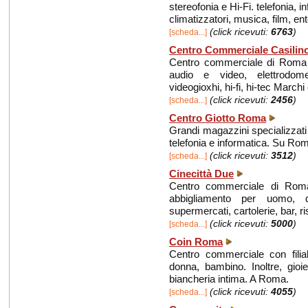
stereofonia e Hi-Fi. telefonia, i
climatizzatori, musica, film, ente
(click ricevuti:
6763
)
[scheda...]
Centro Commerciale Casilin
Centro commerciale di Roma do
audio e video, elettrodomes
videogioxhi, hi-fi, hi-tec M
(click ricevuti:
2456
)
[scheda...]
Centro Giotto Roma
Grandi magazzini specializzati 
telefonia e informatica. Su Roma
(click ricevuti:
3512
)
[scheda...]
Cinecittà Due
Centro commerciale di Roma 
abbigliamento per uomo, do
supermercati, cartolerie, bar, ris
(click ricevuti:
5000
)
[scheda...]
Coin Roma
Centro commerciale con filia
donna, bambino. Inoltre, gioie
biancheria intima. A Roma.
(click ricevuti:
4055
)
[scheda...]