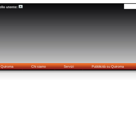
llo utente:
Quiroma
Chi siamo
Servizi
Pubblicità su Quiroma