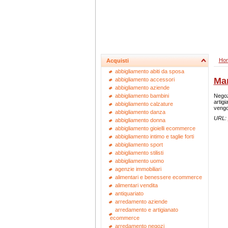
Ho
Acquisti
abbigliamento abiti da sposa
Mar
abbigliamento accessori
abbigliamento aziende
Negoz
abbigliamento bambini
artig
abbigliamento calzature
vengo
abbigliamento danza
URL:
abbigliamento donna
abbigliamento gioielli ecommerce
abbigliamento intimo e taglie forti
abbigliamento sport
abbigliamento stilisti
abbigliamento uomo
agenzie immobiliari
alimentari e benessere ecommerce
alimentari vendita
antiquariato
arredamento aziende
arredamento e artigianato
ecommerce
arredamento negozi