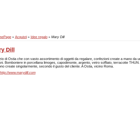
mePage
Acquisti
Idee regalo
Mary Dill
»
»
»
y Dill
io di Ostia che con vasto assortimento di oggetti da regalare, confezioni create a mano da un
iani. Bomboniere in porcellana limoges, capodimonte, argento, vetro soffiato, terracotte THUN.
no create singolarmente, secondo il gusto del cliente. A Ostia, vicino Roma.
http://www.marydill.com