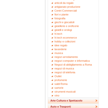
articoli da regalo
artigianato produzione
Centri Commerciali
fiori e piante
fotografia
giochi e giocattoli
gioiellerie e oreficerie
gioielli e orologi
hi tech
hi tech ecommerce
hobby e collezioni
idee regalo
lavanderie
musica
negozi arredamento
negozi computer e informatica
Negozi di abbigliamento a Roma
negozi di musica
negozi di telefonia
Outlet
profumerie
saldi Roma
sartorie
strumenti musicali
vino
Arte Cultura e Spettacolo
Auto e Trasporti