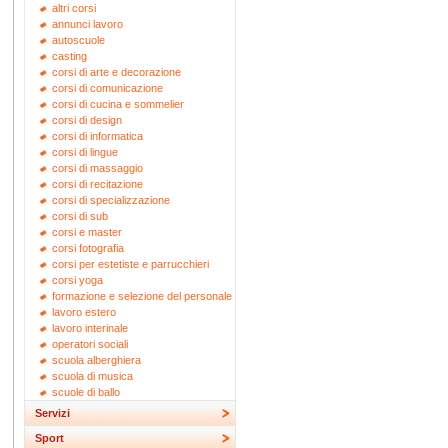
altri corsi
annunci lavoro
autoscuole
casting
corsi di arte e decorazione
corsi di comunicazione
corsi di cucina e sommelier
corsi di design
corsi di informatica
corsi di lingue
corsi di massaggio
corsi di recitazione
corsi di specializzazione
corsi di sub
corsi e master
corsi fotografia
corsi per estetiste e parrucchieri
corsi yoga
formazione e selezione del personale
lavoro estero
lavoro interinale
operatori sociali
scuola alberghiera
scuola di musica
scuole di ballo
Servizi
Sport