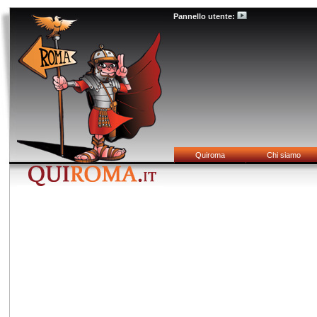
Pannello utente:
Quiroma
Chi siamo